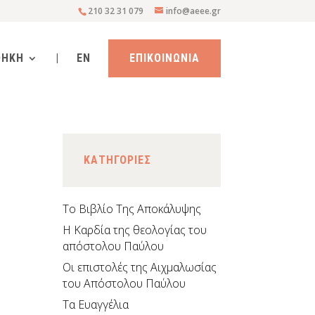
210 32 31 079
info@aeee.gr
ΘΗΚΗ
|
EN
ΕΠΙΚΟΙΝΩΝΙΑ
KΑΤΗΓΟΡΙΕΣ
Το Βιβλίο Της Αποκάλυψης
H Καρδία της θεολογίας του
απόστολου Παύλου
Οι επιστολές της Αιχμαλωσίας
του Απόστολου Παύλου
Τα Ευαγγέλια