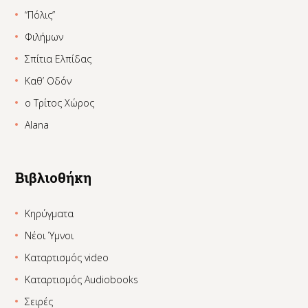
“Πόλις”
Φιλήμων
Σπίτια Ελπίδας
Καθ’ Οδόν
ο Τρίτος Χώρος
Alana
Βιβλιοθήκη
Κηρύγματα
Νέοι Ύμνοι
Καταρτισμός video
Καταρτισμός Audiobooks
Σειρές