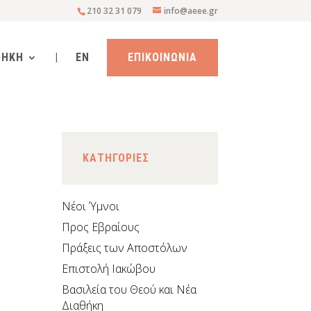
210 32 31 079
info@aeee.gr
ΘΗΚΗ
|
EN
ΕΠΙΚΟΙΝΩΝΙΑ
KΑΤΗΓΟΡΙΕΣ
Νέοι Ύμνοι
Προς Εβραίους
Πράξεις των Αποστόλων
Επιστολή Ιακώβου
Βασιλεία του Θεού και Νέα
Διαθήκη