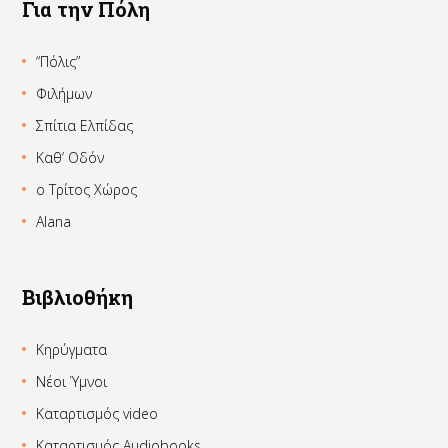
Για την Πόλη
“Πόλις”
Φιλήμων
Σπίτια Ελπίδας
Καθ’ Οδόν
ο Τρίτος Χώρος
Alana
Βιβλιοθήκη
Κηρύγματα
Νέοι Ύμνοι
Καταρτισμός video
Καταρτισμός Audiobooks