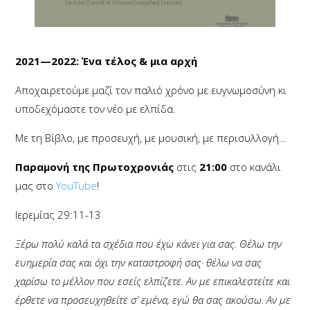
2021—2022: Ένα τέλος & μια αρχή
Αποχαιρετούμε μαζί τον παλιό χρόνο με ευγνωμοσύνη κι
υποδεχόμαστε τον νέο με ελπίδα.
Με τη Βίβλο, με προσευχή, με μουσική, με περισυλλογή…
Παραμονή της Πρωτοχρονιάς
στις
21:00
στο κανάλι
μας στο
YouTube
!
Ιερεμίας 29:11-13
Ξέρω
π
ολύ
καλά
τα
σχέδια
π
ου
έχω
κάνει
για
σας
.
Θέλω
την
ευημερία
σας
και
όχι
την
καταστροφή
σας·
θέλω
να
σας
χαρίσω
το
μέλλον
π
ου
εσείς
ελ
π
ίζετε
.
Αν
με
ε
π
ικαλεστείτε
και
έρθετε
να
π
ροσευχηθείτε
σ
’
εμένα
,
εγώ
θα
σας
ακούσω
.
Αν
με