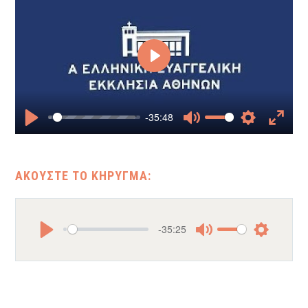
Play
-35:48
Play
Mute
Settings
Enter
fullscr
-35:25
Play
Mute
Settings