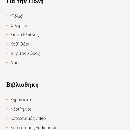
Για την Πόλη
“Πόλις”
Φιλήμων
Σπίτια Ελπίδας
Καθ’ Οδόν
ο Τρίτος Χώρος
Alana
Βιβλιοθήκη
Κηρύγματα
Νέοι Ύμνοι
Καταρτισμός video
Καταρτισμός Audiobooks