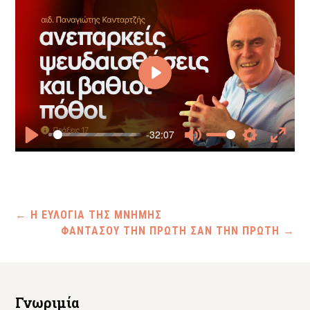
Play
-32:07
Play
Mute
Settings
Enter
fullscr
←
Η ΕΥΛΟΓΙΑ ΤΗΣ ΜΝΗΜΗΣ
ΦΑΝΤΑΣΟΥ ΤΗΝ ΠΡΩΤΗ ΣΑΝ ΤΗΝ ΠΡΩΤΗ
→
Γνωριμία