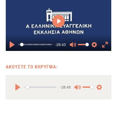
Play
-28:43
Play
Mute
Settings
Enter
fullscr
-28:48
Play
Mute
Settings