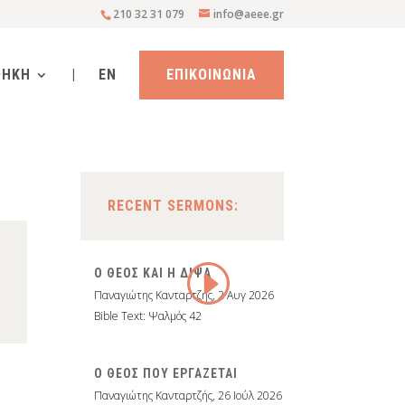
210 32 31 079
info@aeee.gr
ΘΗΚΗ
|
EN
ΕΠΙΚΟΙΝΩΝΙΑ
RECENT SERMONS:
Ο ΘΕΟΣ ΚΑΙ Η ΔΙΨΑ
Παναγιώτης Κανταρτζής
,
2 Αυγ 2026
Bible Text: Ψαλμός 42
Ο ΘΕΟΣ ΠΟΥ ΕΡΓΑΖΕΤΑΙ
Παναγιώτης Κανταρτζής
,
26 Ιούλ 2026