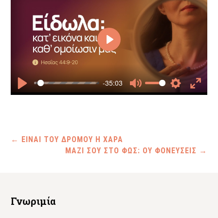
Play
-35:03
Play
Mute
Settings
Enter
fullscr
←
ΕΙΝΑΙ ΤΟΥ ΔΡΟΜΟΥ Η ΧΑΡΑ
ΜΑΖΙ ΣΟΥ ΣΤΟ ΦΩΣ: ΟΥ ΦΟΝΕΥΣΕΙΣ
→
Γνωριμία