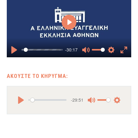
Play
-30:17
Play
Mute
Settings
Enter
fullscr
-29:51
Play
Mute
Settings