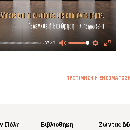
-37:40
Mute
Settings
Enter
fullscreen
ΠΡΟΤΙΜΗΣΗ Η ΕΝΣΩΜΑΤΩΣ
ην Πόλη
Βιβλιοθήκη
Ζώντας Μ