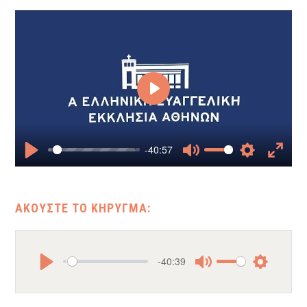
Play
-40:57
Play
Mute
Settings
Enter
fullscr
-40:39
Play
Mute
Settings