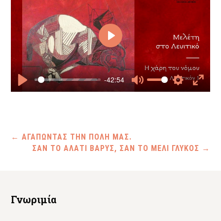
Play
-42:54
Play
Mute
Settings
Enter
fullscr
←
ΑΓΑΠΩΝΤΑΣ ΤΗΝ ΠΟΛΗ ΜΑΣ.
ΣΑΝ ΤΟ ΑΛΑΤΙ ΒΑΡΥΣ, ΣΑΝ ΤΟ ΜΕΛΙ ΓΛΥΚΟΣ
→
Γνωριμία