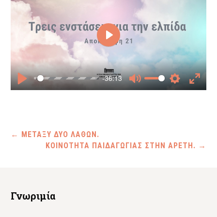
Play
-36:13
Play
Mute
Settings
Enter
fullscr
←
ΜΕΤΑΞΥ ΔΥΟ ΛΑΘΩΝ.
ΚΟΙΝΟΤΗΤΑ ΠΑΙΔΑΓΩΓΙΑΣ ΣΤΗΝ ΑΡΕΤΗ.
→
Γνωριμία