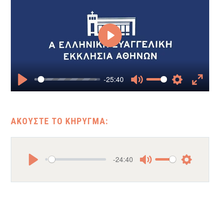
Play
-25:40
Play
Mute
Settings
Enter
fullscr
-24:40
Play
Mute
Settings