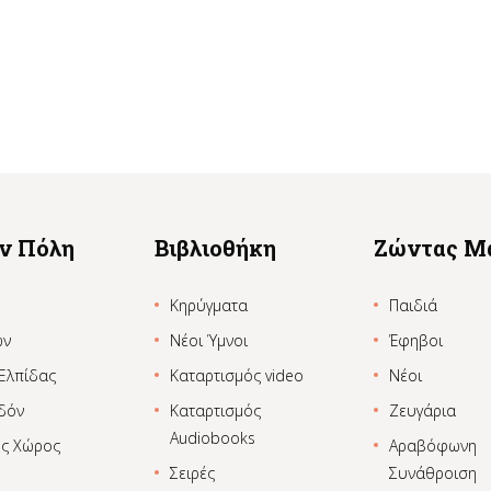
ην Πόλη
Βιβλιοθήκη
Ζώντας Μ
Κηρύγματα
Παιδιά
ων
Νέοι Ύμνοι
Έφηβοι
 Ελπίδας
Καταρτισμός video
Νέοι
δόν
Καταρτισμός
Ζευγάρια
Audiobooks
ος Χώρος
Αραβόφωνη
Σειρές
Συνάθροιση