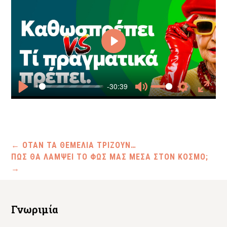
Play
-30:39
Play
Mute
Settings
Enter
fullscr
←
ΟΤΑΝ ΤΑ ΘΕΜΕΛΙΑ ΤΡΙΖΟΥΝ…
ΠΩΣ ΘΑ ΛΑΜΨΕΙ ΤΟ ΦΩΣ ΜΑΣ ΜΕΣΑ ΣΤΟΝ ΚΟΣΜΟ;
→
Γνωριμία