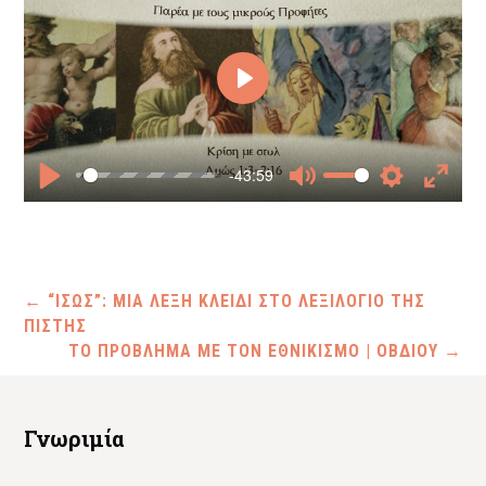
Play
-43:59
Play
Mute
Settings
Enter
fullscr
←
“ΙΣΩΣ”: ΜΙΑ ΛΕΞΗ ΚΛΕΙΔΙ ΣΤΟ ΛΕΞΙΛΟΓΙΟ ΤΗΣ
ΠΙΣΤΗΣ
ΤΟ ΠΡΟΒΛΗΜΑ ΜΕ ΤΟΝ ΕΘΝΙΚΙΣΜΟ | ΟΒΔΙΟΥ
→
Γνωριμία