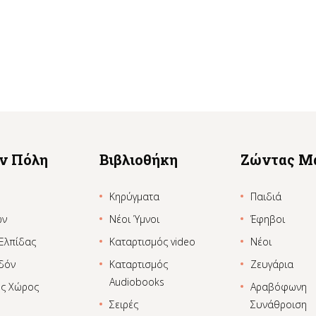
ην Πόλη
Βιβλιοθήκη
Ζώντας Μ
Κηρύγματα
Παιδιά
ων
Νέοι Ύμνοι
Έφηβοι
 Ελπίδας
Καταρτισμός video
Νέοι
δόν
Καταρτισμός
Ζευγάρια
Audiobooks
ος Χώρος
Αραβόφωνη
Σειρές
Συνάθροιση