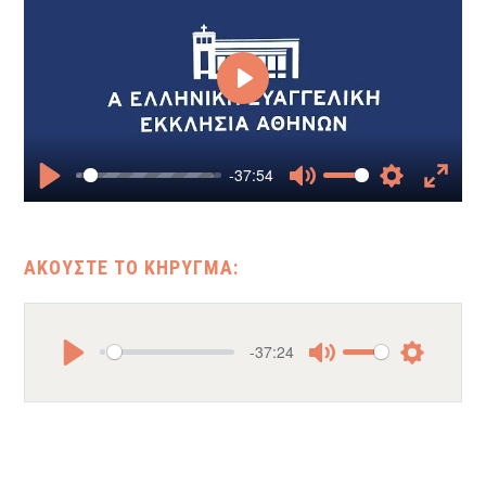
Play
-37:54
Play
Mute
Settings
Enter
fullscr
-37:24
Play
Mute
Settings