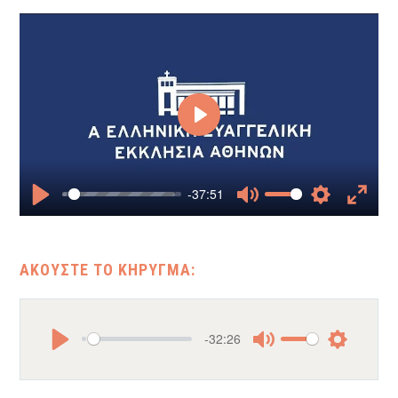
Play
-37:51
Play
Mute
Settings
Enter
fullscr
-32:26
Play
Mute
Settings