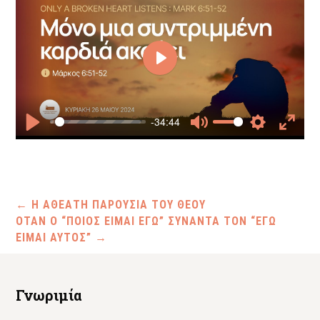
Play
-34:44
Play
Mute
Settings
Enter
fullscr
←
Η ΑΘΕΑΤΗ ΠΑΡΟΥΣΙΑ ΤΟΥ ΘΕΟΥ
ΟΤΑΝ Ο “ΠΟΙΟΣ ΕΙΜΑΙ ΕΓΩ” ΣΥΝΑΝΤΑ ΤΟΝ “ΕΓΩ
ΕΙΜΑΙ ΑΥΤΟΣ”
→
Γνωριμία