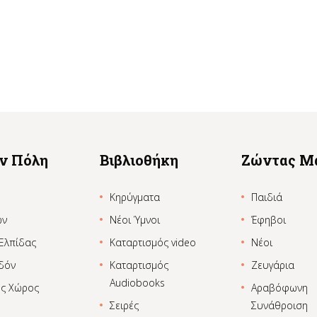
ην Πόλη
Βιβλιοθήκη
Ζώντας Μ
Κηρύγματα
Παιδιά
ων
Νέοι Ύμνοι
Έφηβοι
 Ελπίδας
Καταρτισμός video
Νέοι
δόν
Καταρτισμός
Ζευγάρια
Audiobooks
ος Χώρος
Αραβόφωνη
Σειρές
Συνάθροιση