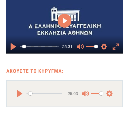
Play
-25:31
Play
Mute
Settings
Enter
fullscr
-25:03
Play
Mute
Settings