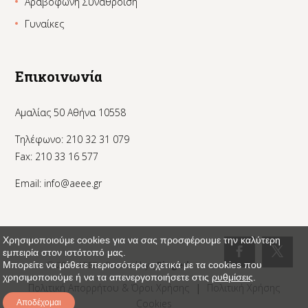
Αραβόφωνη Συνάθροιση
Γυναίκες
Επικοινωνία
Αμαλίας 50 Αθήνα 10558
Τηλέφωνο: 210 32 31 079
Fax: 210 33 16 577
Email:
info@aeee.gr
Χρησιμοποιούμε cookies για να σας προσφέρουμε την καλύτερη
εμπειρία στον ιστότοπό μας.
© 2024 AEEE - Created by:
_Pinged
Μπορείτε να μάθετε περισσότερα σχετικά με τα cookies που
χρησιμοποιούμε ή να τα απενεργοποιήσετε στις
ρυθμίσεις
.
Πολιτική Απορρήτου & Όροι Χρήσης
|
Πολιτική Χρήσης
Cookies
Αποδέχομαι