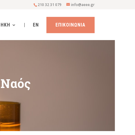
210 32 31 079
info@aeee.gr
ΘΗΚΗ
|
EN
ΕΠΙΚΟΙΝΩΝΙΑ
’ Ναός