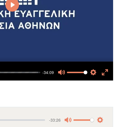
Play
-34:09
Mute
Settings
Enter
fullscreen
-33:26
Mute
Settings