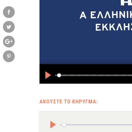
Play
Play