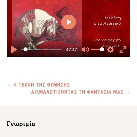
Play
-47:47
Play
Mute
Settings
Enter
fullscr
←
Η ΤΕΧΝΗ ΤΗΣ ΘΥΜΗΣΗΣ
ΑΙΧΜΑΛΩΤΙΖΟΝΤΑΣ ΤΗ ΦΑΝΤΑΣΙΑ ΜΑΣ
→
Γνωριμία