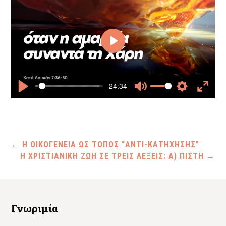
Play
-24:34
Play
Mute
Settings
Enter
fullscr
←
Η ΟΙΚΟΓΕΝΕΙΑ ΩΣ ΤΟΠΟΣ “ΑΝΤΙ-ΚΑΤΗΧΗΣΗΣ”
Η ΧΡΙΣΤΙΑΝΙΚΗ ΖΩΗ ΣΕ ΤΡΕΙΣ ΛΕΞΕΙΣ: Α) ΠΙΣΤΗ
→
Γνωριμία