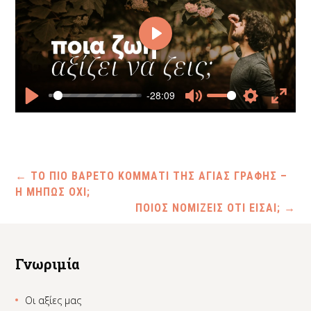
Play
-28:09
Play
Mute
Settings
Enter
fullscr
←
ΤΟ ΠΙΟ ΒΑΡΕΤΟ ΚΟΜΜΑΤΙ ΤΗΣ ΑΓΙΑΣ ΓΡΑΦΗΣ –
Η ΜΗΠΩΣ ΟΧΙ;
ΠΟΙΟΣ ΝΟΜΙΖΕΙΣ ΟΤΙ ΕΙΣΑΙ;
→
Γνωριμία
Οι αξίες μας