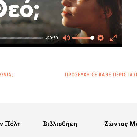
-29:59
Mute
Settings
Enter
fullscreen
ΩΝΙΑ;
ΠΡΟΣΕΥΧΗ ΣΕ ΚΑΘΕ ΠΕΡΙΣΤΑ
ην Πόλη
Βιβλιοθήκη
Ζώντας Μ