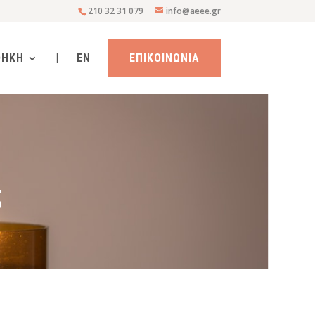
210 32 31 079
info@aeee.gr
ΘΗΚΗ
|
EN
ΕΠΙΚΟΙΝΩΝΙΑ
;