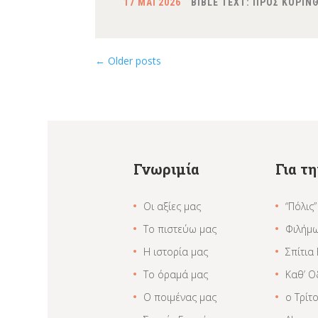
17 ΜΑΪ 2026
BIBLE TEXT: ΠΡΟΣ ΚΟΡΙΝΘΙ
←
Older posts
Γνωριμία
Για τ
Οι αξίες μας
“Πόλις”
Το πιστεύω μας
Φιλήμ
Η ιστορία μας
Σπίτια
Το όραμά μας
Καθ’ Ο
Ο ποιμένας μας
ο Τρίτ