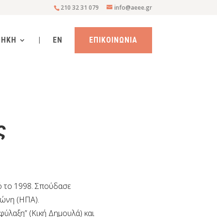
210 32 31 079
info@aeee.gr
ΘΗΚΗ
|
EN
ΕΠΙΚΟΙΝΩΝΙΑ
ς
πό το 1998. Σπούδασε
τώνη (ΗΠΑ).
φύλαξη” (Κική Δημουλά) και