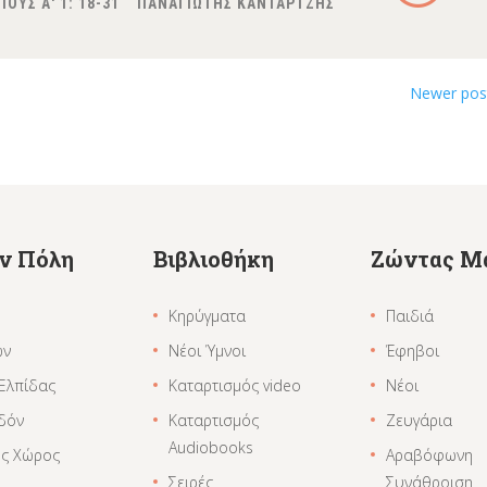
|
ΟΥΣ Α' 1: 18-31
ΠΑΝΑΓΙΩΤΗΣ ΚΑΝΤΑΡΤΖΗΣ
Newer po
ην Πόλη
Βιβλιοθήκη
Ζώντας Μ
Κηρύγματα
Παιδιά
ων
Νέοι Ύμνοι
Έφηβοι
 Ελπίδας
Καταρτισμός video
Νέοι
δόν
Καταρτισμός
Ζευγάρια
Audiobooks
ος Χώρος
Αραβόφωνη
Σειρές
Συνάθροιση