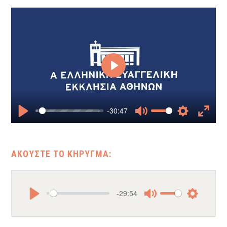
Play
-30:47
Play
Mute
Settings
Enter
fullscr
-29:54
Play
Mute
Settings