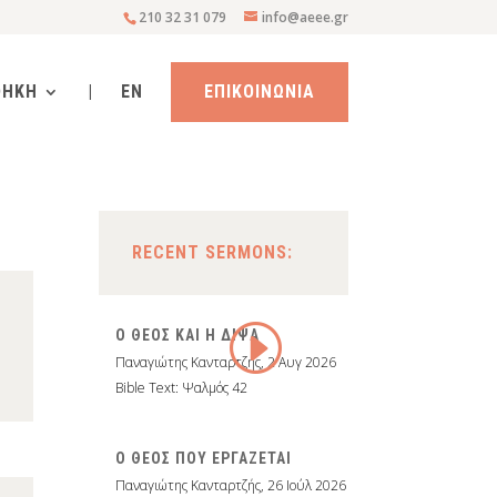
210 32 31 079
info@aeee.gr
ΘΗΚΗ
|
EN
ΕΠΙΚΟΙΝΩΝΙΑ
RECENT SERMONS:
Ο ΘΕΟΣ ΚΑΙ Η ΔΙΨΑ
Παναγιώτης Κανταρτζής
,
2 Αυγ 2026
Bible Text: Ψαλμός 42
Ο ΘΕΟΣ ΠΟΥ ΕΡΓΑΖΕΤΑΙ
Παναγιώτης Κανταρτζής
,
26 Ιούλ 2026