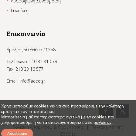
Αραβόφωνη Συνάθροιση
Γυναίκες
Επικοινωνία
Αμαλίας 50 Αθήνα 10558
Τηλέφωνο: 210 32 31 079
Fax: 210 33 16 577
Email:
info@aeee.gr
Χρησιμοποιούμε cookies για να σας προσφέρουμε την καλύτερη
εμπειρία στον ιστότοπό μας.
© 2024 AEEE - Created by:
_Pinged
Μπορείτε να μάθετε περισσότερα σχετικά με τα cookies που
χρησιμοποιούμε ή να τα απενεργοποιήσετε στις
ρυθμίσεις
.
Πολιτική Απορρήτου & Όροι Χρήσης
|
Πολιτική Χρήσης
Cookies
Αποδέχομαι