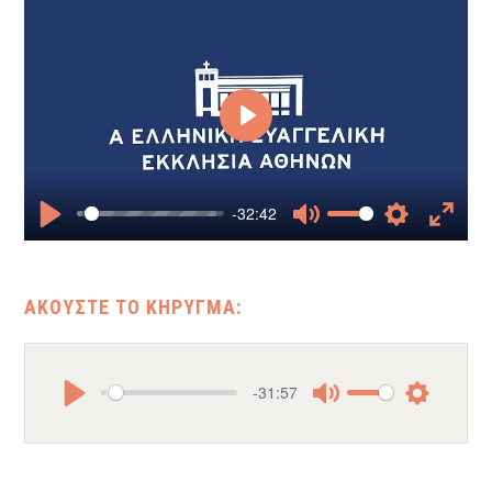
Play
-32:42
Play
Mute
Settings
Enter
fullscr
-31:57
Play
Mute
Settings