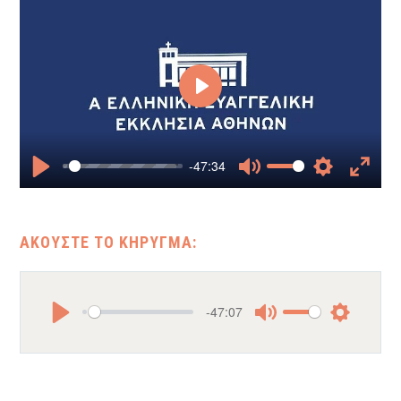
Play
-47:34
Play
Mute
Settings
Enter
fullscr
-47:07
Play
Mute
Settings