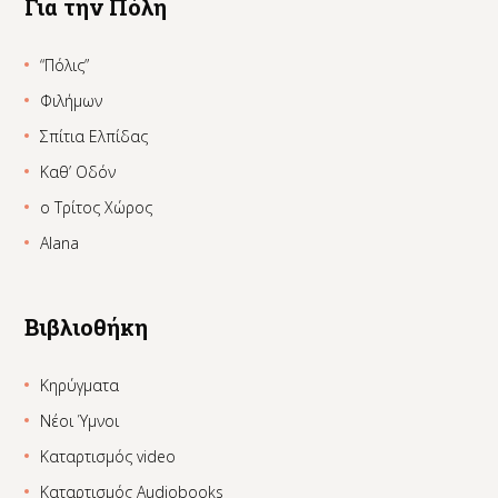
Για την Πόλη
“Πόλις”
Φιλήμων
Σπίτια Ελπίδας
Καθ’ Οδόν
ο Τρίτος Χώρος
Alana
Βιβλιοθήκη
Κηρύγματα
Νέοι Ύμνοι
Καταρτισμός video
Καταρτισμός Audiobooks