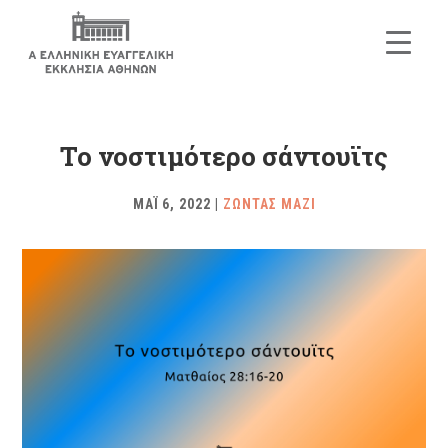
To νοστιμότερο σάντουϊτς
ΜΑΪ 6, 2022
|
ΖΩΝΤΑΣ ΜΑΖΙ