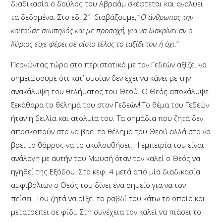
διαδικασία ο δούλος του Αβραάμ σκέφτεται και αναλύει
τα δεδομένα. Στο εδ. 21 διαβάζουμε, “
Ο άνθρωπος την
κοιτούσε σιωπηλός και με προσοχή, για να διακρίνει αν ο
Κύριος είχε φέρει σε αίσιο τέλος το ταξίδι του ή όχι
.”
Περνώντας τώρα στο περιστατικό με τον Γεδεών αξίζει να
σημειώσουμε ότι κατ’ ουσίαν δεν έχει να κάνει με την
ανακάλυψη του θελήματος του Θεού. Ο Θεός αποκάλυψε
ξεκάθαρα το θέλημά του στον Γεδεών! Το θέμα του Γεδεών
ήταν η δειλία και ατολμία του. Τα σημάδια που ζητά δεν
αποσκοπούν στο να βρει το θέλημα του Θεού αλλά στο να
βρει το θάρρος να το ακολουθήσει. Η εμπειρία του είναι
ανάλογη με αυτήν του Μωυσή όταν τον καλεί ο Θεός να
ηγηθεί της Εξόδου. Στο κεφ. 4 μετά από μία διαδικασία
αμφιβολιών ο Θεός του δίνει ένα σημείο για να τον
πείσει. Του ζητά να ρίξει το ραβδί του κάτω το οποίο και
μετατρέπει σε φίδι. Στη συνέχεια τον καλεί να πιάσει το