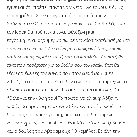
έγινε και ότι πρέπει πάντα να γίνεται. Ας έρθουμε όμως
στα σημάδια. Στην πραγματικότητα αυτό που λέει ο
δούλος στον Θεό είναι ότι η γυναίκα που θα διαλέξει για
τον Ισαάκ θα πρέπει να είναι φιλόξενη και
εργατική.
Διαβάζουμε,“
Θα πω σε μια κόρη: “κατέβασέ μου τη
στάμνα σου να πιω”. Αν εκείνη μου αποκριθεί: “πιες, και θα
ποτίσω και τις καμήλες σου”, τότε θα καταλάβω ότι αυτή θα
είναι που προόρισες για το δούλο σου τον Ισαάκ. Έτσι θα
ξέρω ότι έδειξες την εύνοιά σου στον κύριό μου
” (Γεν.
24:14). Το σημείο που ζητά δεν είναι κάτι το παράξενο, το
αλλόκοτο και το απίθανο. Είναι αυτό που καθένας θα
ήθελε για την νύφη του! Το πρώτο, να είναι φιλόξενη,
καθώς θα προσφέρει σε έναν ξένο ένα ποτήρι νερό. Το
δεύτερο, να είναι εργατική, μιας και μία διψασμένη
καμήλα χρειάζεται περίπου 95 κιλά νερό για να ξεδιψάσει
και ο δούλος του Αβραάμ είχε 10 καμήλες! Σε όλη την