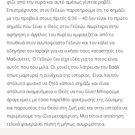
φίδι από την ουρά και αυτό αμέσως γίνεται ραβδί.
Επιστρέφοντας στον Γεδεών παρατηρούμε ότι το σημάδι
με την προβειά στους Κριτές 6:36 – 40 δεν είναι το πρώτο
σημάδι που δίνει ο Θεός στον Γεδεών. Νωρίτερα στην
αφήγηση ο άγγελος του Κυρίου εμφανίζεται από το
πουθενά στον ανυποψίαστο Γεδεών και τον καλεί να
οδηγήσει τον Ισραήλ για να νικήσει τους κατακτητές του
Μαδιανίτες. Ο Γεδεών δεν είχε ιδέα για το ποιος είναι
αυτός που του μιλά. Οι γονείς του λάτρευαν τον Βαάλ
όπως μαρτυρεί η συνέχεια της ιστορίας. Είναι λοιπόν
απόλυτα φυσικό να ζητά κάποιο σημάδι και είναι
απόλυτα αναμενόμενο ο Θεός να του δίνει! Μπορούμε
άραγε εμείς με τόσο παρελθόν φανέρωσης της δύναμης
και παρουσίας του Θεού στη ζωή μας και στην ιστορία να
περιμένουμε την ίδια μεταχείριση; Μία τέτοια απαίτηση
τελικά φανερώνει πίστη ή μήπως ανωριμότητα;