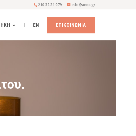
210 32 31 079
info@aeee.gr
ΘΗΚΗ
|
EN
ΕΠΙΚΟΙΝΩΝΙΑ
του.