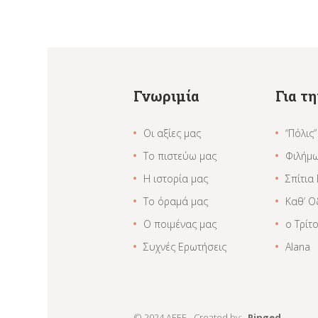
Γνωριμία
Για τ
Οι αξίες μας
“Πόλις”
Το πιστεύω μας
Φιλήμ
Η ιστορία μας
Σπίτια
Το όραμά μας
Καθ’ Ο
Ο ποιμένας μας
ο Τρίτ
Συχνές Ερωτήσεις
Alana
© 2024 AEEE - Created by:
_Pinged