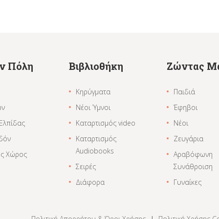
ην Πόλη
Βιβλιοθήκη
Ζώντας Μ
Κηρύγματα
Παιδιά
ων
Νέοι Ύμνοι
Έφηβοι
 Ελπίδας
Καταρτισμός video
Νέοι
δόν
Καταρτισμός
Ζευγάρια
Audiobooks
ος Χώρος
Αραβόφωνη
Σειρές
Συνάθροιση
Διάφορα
Γυναίκες
Πολιτική Απορρήτου & Όροι Χρήσης
|
Πολιτική Χρήσης C